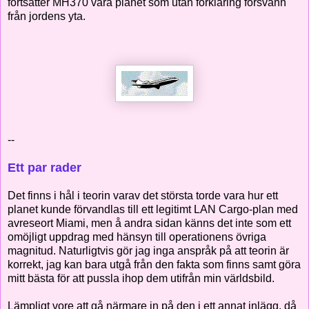
fortsätter MH370 vara planet som utan förklaring försvann
från jordens yta.
--
Ett par rader
Det finns i hål i teorin varav det största torde vara hur ett
planet kunde förvandlas till ett legitimt LAN Cargo-plan med
avreseort Miami, men å andra sidan känns det inte som ett
omöjligt uppdrag med hänsyn till operationens övriga
magnitud. Naturligtvis gör jag inga anspråk på att teorin är
korrekt, jag kan bara utgå från den fakta som finns samt göra
mitt bästa för att pussla ihop dem utifrån min världsbild.
Lämpligt vore att gå närmare in på den i ett annat inlägg, då