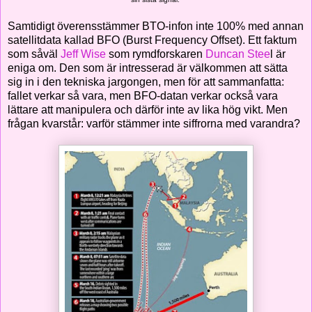
Samtidigt överensstämmer BTO-infon inte 100% med annan
satellitdata kallad BFO (Burst Frequency Offset). Ett faktum
som såväl
Jeff Wise
som rymdforskaren
Duncan Stee
l är
eniga om. Den som är intresserad är välkommen att sätta
sig in i den tekniska jargongen, men för att sammanfatta:
fallet verkar så vara, men BFO-datan verkar också vara
lättare att manipulera och därför inte av lika hög vikt. Men
frågan kvarstår: varför stämmer inte siffrorna med varandra?