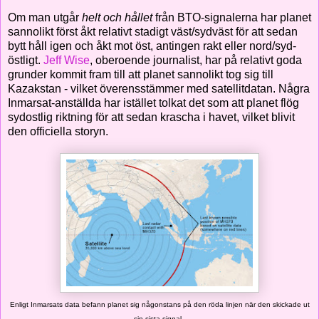
Om man utgår
helt och hållet
från BTO-signalerna har planet
sannolikt först åkt relativt stadigt väst/sydväst för att sedan
bytt håll igen och åkt mot öst, antingen rakt eller nord/syd-
östligt.
Jeff Wise
, oberoende journalist, har på relativt goda
grunder kommit fram till att planet sannolikt tog sig till
Kazakstan - vilket överensstämmer med satellitdatan. Några
Inmarsat-anställda har istället tolkat det som att planet flög
sydostlig riktning för att sedan krascha i havet, vilket blivit
den officiella storyn.
Enligt Inmarsats data befann planet sig någonstans på den röda linjen när den skickade ut
sin sista signal.