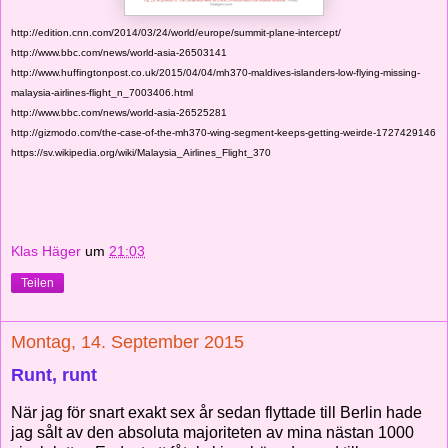
http://edition.cnn.com/2014/03/24/world/europe/summit-plane-intercept/
http://www.bbc.com/news/world-asia-26503141
http://www.huffingtonpost.co.uk/2015/04/04/mh370-maldives-islanders-low-flying-missing-
malaysia-airlines-flight_n_7003406.html
http://www.bbc.com/news/world-asia-26525281
http://gizmodo.com/the-case-of-the-mh370-wing-segment-keeps-getting-weirde-1727429146
https://sv.wikipedia.org/wiki/Malaysia_Airlines_Flight_370
Klas Häger
um
21:03
Teilen
Montag, 14. September 2015
Runt, runt
När jag för snart exakt sex år sedan flyttade till Berlin hade
jag sålt av den absoluta majoriteten av mina nästan 1000