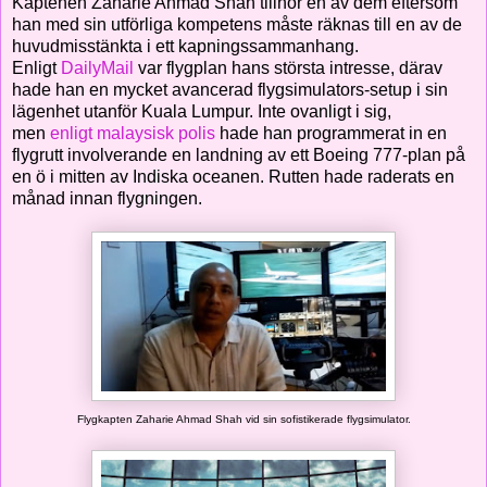
Kaptenen Zaharie Ahmad Shah tillhör en av dem eftersom
han med sin utförliga kompetens måste räknas till en av de
huvudmisstänkta i ett kapningssammanhang.
Enligt
DailyMail
var flygplan hans största intresse, därav
hade han en mycket avancerad flygsimulators-setup i sin
lägenhet utanför Kuala Lumpur. Inte ovanligt i sig,
men
e
nligt malaysisk polis
hade han programmerat in en
flygrutt involverande en landning av ett Boeing 777-plan på
en ö i mitten av Indiska oceanen. Rutten hade raderats en
månad innan flygningen.
Flygkapten Zaharie Ahmad Shah vid sin sofistikerade flygsimulator.