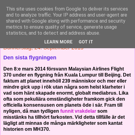
This site uses cookies from Google to deliver its services
Solnedgång
and to analyze traffic. Your IP address and user-agent are
shared with Google along with performance and security
metrics to ensure quality of service, generate usage
Skärskådning av en mystisk värld
statistics, and to detect and address abuse.
LEARN MORE
GOT IT
Donnerstag, 24. September 2015
Den sista flygningen
Den 8:e mars 2014 försvann Malaysian Airlines Flight
370 under en flygning från Kuala Lumpur till Beijing. Det
faktum att planet innehöll 239 människor och mer eller
mindre gick upp i rök utan några som helst klarheter i
vad som hänt skapade enormt, globalt mediabrus. Lika
ofta som pekuliära omständigheter framkom gick den
officiella konsensusen om planets öde i sär. Fram till
nyligen, då man tydligen
funnit vrakdelar
som
misstänks ha tillhört farkosten. Vid detta tillfälle är det
lägligt att minnas de många märkligheter som kantat
historien om MH370.