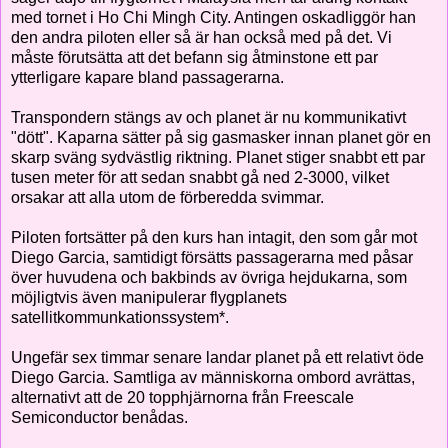
med tornet i Ho Chi Mingh City. Antingen oskadliggör han
den andra piloten eller så är han också med på det. Vi
måste förutsätta att det befann sig åtminstone ett par
ytterligare kapare bland passagerarna.
Transpondern stängs av och planet är nu kommunikativt
"dött". Kaparna sätter på sig gasmasker innan planet gör en
skarp sväng sydvästlig riktning. Planet stiger snabbt ett par
tusen meter för att sedan snabbt gå ned 2-3000, vilket
orsakar att alla utom de förberedda svimmar.
Piloten fortsätter på den kurs han intagit, den som går mot
Diego Garcia, samtidigt försätts passagerarna med påsar
över huvudena och bakbinds av övriga hejdukarna, som
möjligtvis även manipulerar flygplanets
satellitkommunkationssystem*.
Ungefär sex timmar senare landar planet på ett relativt öde
Diego Garcia. Samtliga av människorna ombord avrättas,
alternativt att de 20 topphjärnorna från Freescale
Semiconductor benådas.