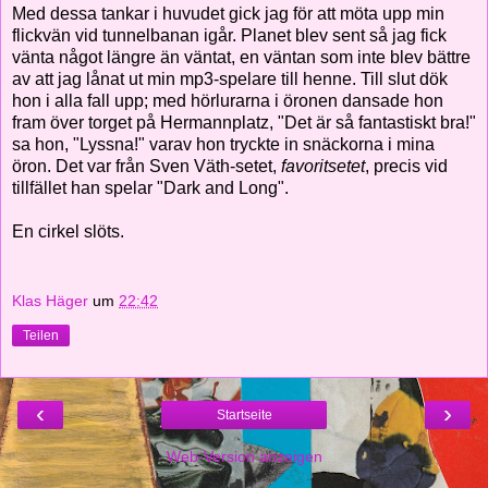
Med dessa tankar i huvudet gick jag för att möta upp min
flickvän vid tunnelbanan igår. Planet blev sent så jag fick
vänta något längre än väntat, en väntan som inte blev bättre
av att jag lånat ut min mp3-spelare till henne. Till slut dök
hon i alla fall upp; med hörlurarna i öronen dansade hon
fram över torget på Hermannplatz, "Det är så fantastiskt bra!"
sa hon, "Lyssna!" varav hon tryckte in snäckorna i mina
öron. Det var från Sven Väth-setet,
favoritsetet
, precis vid
tillfället han spelar "Dark and Long".
En cirkel slöts.
Klas Häger
um
22:42
Teilen
‹
›
Startseite
Web-Version anzeigen