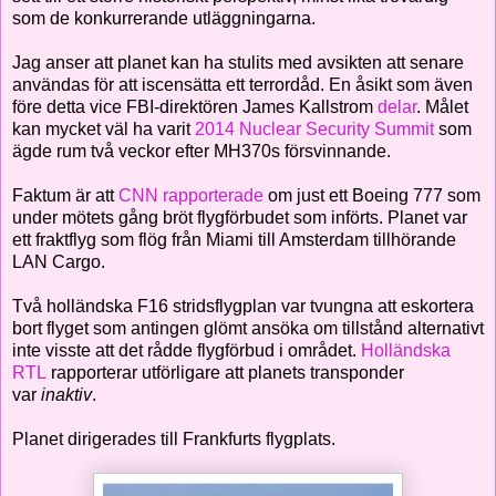
som de konkurrerande utläggningarna.
Jag anser att planet kan ha stulits med avsikten att senare
användas för att iscensätta ett terrordåd. En åsikt som även
före detta vice FBI-direktören James Kallstrom
delar
. Målet
kan mycket väl ha varit
2014 Nuclear Security Summit
som
ägde rum två veckor efter MH370s försvinnande.
Faktum är att
CNN rapporterade
om just ett Boeing 777 som
under mötets gång bröt flygförbudet som införts. Planet var
ett fraktflyg som flög från Miami till Amsterdam tillhörande
LAN Cargo.
Två holländska F16 stridsflygplan var tvungna att eskortera
bort flyget som antingen glömt ansöka om tillstånd alternativt
inte visste att det rådde flygförbud i området.
Holländska
RTL
rapporterar utförligare att planets transponder
var
inaktiv
.
Planet dirigerades till Frankfurts flygplats.