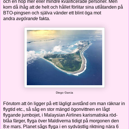
och en hop mer eller mindre kvalificerade personer. Men
kom då ihåg att de helt och hållet förlitar sina utlåtanden på
BTO-pingsen och själva vänder ett blint öga mot
andra
avgörande
fakta.
Diego Garcia
Förutom att ön ligger på ett lägligt avstånd om man räknar in
flygtid etc., så såg en stor mängd ögonvittnen en lågt
flygande jumbojet, i Malaysian Airlines karismatiska röd-
blåa färger, flyga över Maldiverna tidigt på morgonen den
8:e mars. Planet sågs flyga i en sydvästlig riktning nära 6