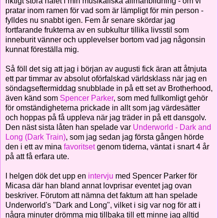
riktigt stora hålet i min musikaliska allmänbildning - om vi
pratar inom ramen för vad som är lämpligt för min person -
fylldes nu snabbt igen. Fem år senare skördar jag
fortfarande frukterna av en subkultur tillika livsstil som
inneburit vänner och upplevelser bortom vad jag någonsin
kunnat föreställa mig.
Så föll det sig att jag i början av augusti fick äran att åtnjuta
ett par timmar av absolut oförfalskad världsklass när jag en
söndagseftermiddag snubblade in på ett set av Brotherhood,
även känd som
Spencer Parker
, som med fullkomligt gehör
för omständigheterna prickade in allt som jag värdesätter
och hoppas på få uppleva när jag träder in på ett dansgolv.
Den näst sista låten han spelade var
Underworld - Dark and
Long (Dark Train)
, som jag sedan jag första gången hörde
den i ett av mina
favoritset
genom tiderna, väntat i snart 4 år
på att få erfara ute.
I helgen dök det upp en
intervju
med Spencer Parker för
Micasa där han bland annat lovprisar eventet jag ovan
beskriver. Förutom att nämna det faktum att han spelade
Underworld's "Dark and Long", vilket i sig var nog för att i
några minuter drömma mig tillbaka till ett minne jag alltid