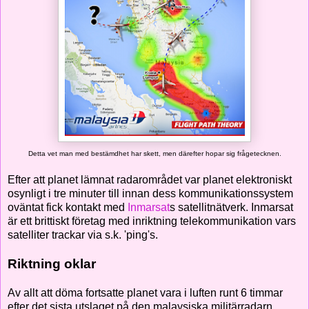
Detta vet man med bestämdhet har skett, men därefter hopar sig frågetecknen.
Efter att planet lämnat radarområdet var planet elektroniskt
osynligt i tre minuter till innan dess kommunikationssystem
oväntat fick kontakt med
Inmarsat
s satellitnätverk. Inmarsat
är ett brittiskt företag med inriktning telekommunikation vars
satelliter trackar via s.k. 'ping's.
Riktning oklar
Av allt att döma fortsatte planet vara i luften runt 6 timmar
efter det sista utslaget på den malaysiska militärradarn.