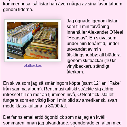
kommer prisa, så listar han även några av sina favoritalbum
genom tiderna.
Jag ögnade igenom listan
som till min förvåning
innehåller Alexander O'Neal
"Hearsay". En skiva som
under min tonårstid, under
utövandet av min
älsklingshobby: att bläddra
igenom skitbackar (10 kr-
Skitbackar.
vinylbackar), ständigt
återkom.
En skiva som jag så småningom köpte (samt 12":an "Fake"
från samma album). Rent musikaliskt sträckte sig aldrig
intresset till en mer än ljummen nivå, O'Neal fick istället
fungera som en viktig ikon i min bild av amerikansk, svart
medelklass-kultur à la 80/90-tal.
Det fanns emellertid ögonblick som när jag en kväll,
sommaren innan jag utvandrade, spenderade en afton med