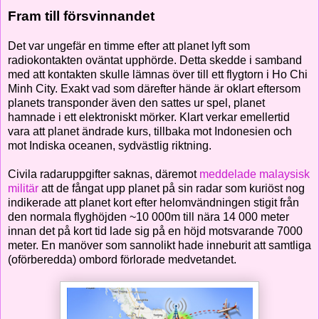
Fram till försvinnandet
Det var ungefär en timme efter att planet lyft som
radiokontakten oväntat upphörde. Detta skedde i samband
med att kontakten skulle lämnas över till ett flygtorn i Ho Chi
Minh City. Exakt vad som därefter hände är oklart eftersom
planets transponder även den sattes ur spel, planet
hamnade i ett elektroniskt mörker. Klart verkar emellertid
vara att planet ändrade kurs, tillbaka mot Indonesien och
mot Indiska oceanen, sydvästlig riktning.
Civila radaruppgifter saknas, däremot
meddelade malaysisk
militär
att de fångat upp planet på sin radar som kuriöst nog
indikerade att planet kort efter helomvändningen stigit från
den normala flyghöjden ~10 000m till nära 14 000 meter
innan det på kort tid lade sig på en höjd motsvarande 7000
meter. En manöver som sannolikt hade inneburit att samtliga
(oförberedda) ombord förlorade medvetandet.