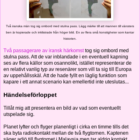
Två iranska män tog sig ombord med stulna pass. Lägg märke till att mannen till vänsters
ben är kopierade och inklistrade från höger bild. En av flera små konstigheter som kantar
historien.
Två passagerare av iransk härkomst
tog sig ombord med
stulna pass. Att de var inblandade i en eventuell kapning
ses av flera källor som osannolikt, istället representerar de
en relativt vanlig typ av resenärer som vill ta sig till Europa
av uppehållsskäl. Att de hade fyllt en läglig funktion som
kapare i ett annat scenario kan emellertid inte uteslutas...
Händelseförloppet
Tillåt mig att presentera en bild av vad som eventuellt
utspelade sig.
Planet lyfter och flyger planenligt i cirka en timme tills det
ska byta radiokontakt mellan de två flygtornen. Kaptenen
säger adjö till flygtornet i Malaysia men tar aldrig kontakt