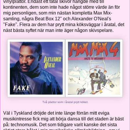
vinylplattor. Endast ett fåtal skivor hängde med till
kontinenten, dem som inte hade något större värde än för
mig personligen, som min nästan kompletta Max Mix-
samling, några Beat Box 12" och Alexander O'Neal's
"Fake". Flera av dem har prytt mina köksväggar i åratal, det
näst bästa syftet när man inte äger någon skivspelare.
Två plattor som i åratal prytt köket.
Väl i Tyskland dröjde det inte länge förrän mitt eviga
musikintresse fick mig att börja dansa till det staden är bäst
på: technomusik. Det som tidigare varit kanske det sista