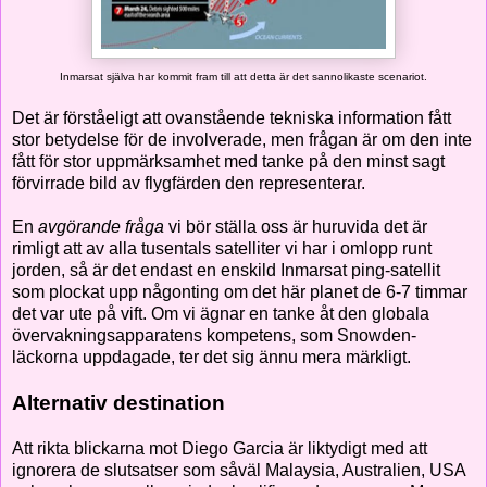
Inmarsat själva har kommit fram till att detta är det sannolikaste scenariot.
Det är förståeligt att ovanstående tekniska information fått
stor betydelse för de involverade, men frågan är om den inte
fått för stor uppmärksamhet med tanke på den minst sagt
förvirrade bild av flygfärden den representerar.
En
avgörande fråga
vi bör ställa oss är huruvida det är
rimligt att av alla tusentals satelliter vi har i omlopp runt
jorden, så är det endast en enskild Inmarsat ping-satellit
som plockat upp någonting om det här planet de 6-7 timmar
det var ute på vift. Om vi ägnar en tanke åt den globala
övervakningsapparatens kompetens, som Snowden-
läckorna uppdagade, ter det sig ännu mera märkligt.
Alternativ destination
Att rikta blickarna mot Diego Garcia är liktydigt med att
ignorera de slutsatser som såväl Malaysia, Australien, USA