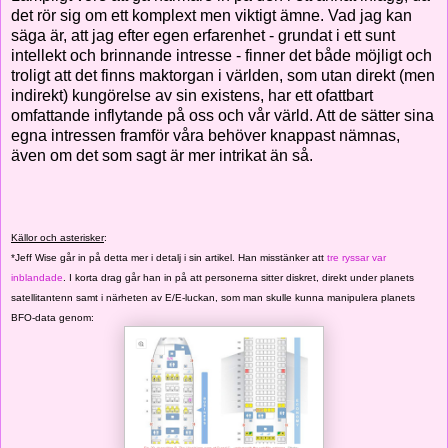
det rör sig om ett komplext men viktigt ämne. Vad jag kan
säga är, att jag efter egen erfarenhet - grundat i ett sunt
intellekt och brinnande intresse - finner det både möjligt och
troligt att det finns maktorgan i världen, som utan direkt (men
indirekt) kungörelse av sin existens, har ett ofattbart
omfattande inflytande på oss och vår värld. Att de sätter sina
egna intressen framför våra behöver knappast nämnas,
även om det som sagt är mer intrikat än så.
Källor och asterisker
:
*Jeff Wise går in på detta mer i detalj i sin artikel. Han misstänker att
tre ryssar var
inblandade
. I korta drag går han in på att personerna sitter diskret, direkt under planets
satellitantenn samt i närheten av E/E-luckan, som man skulle kunna manipulera planets
BFO-data genom: