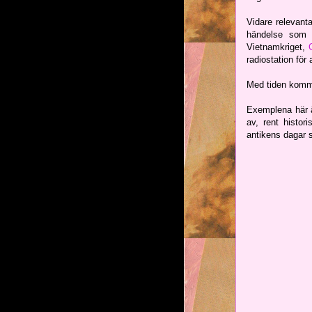
Vidare relevanta
händelse som r
Vietnamkriget,
radiostation för
Med tiden komme
Exemplena här är
av, rent histor
antikens dagar 