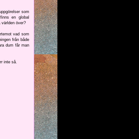
suppgörelser som
inns en global
a världen över?
värtemot vad som
vningen från både
vara dum får man
rr inte så.