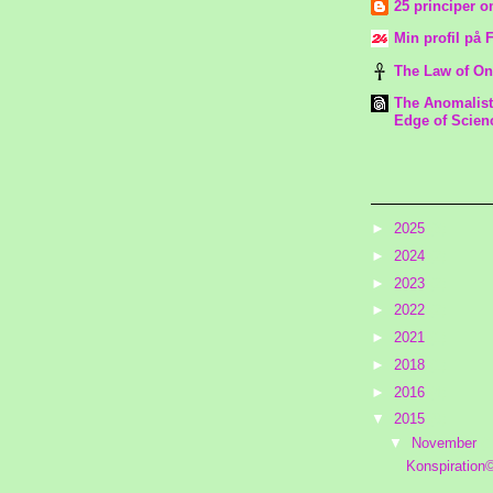
25 principer o
Min profil på 
The Law of One
The Anomalist
Edge of Scien
Blog-Archiv
►
2025
(3)
►
2024
(2)
►
2023
(2)
►
2022
(2)
►
2021
(1)
►
2018
(1)
►
2016
(4)
▼
2015
(9)
▼
November
(1
Konspiration