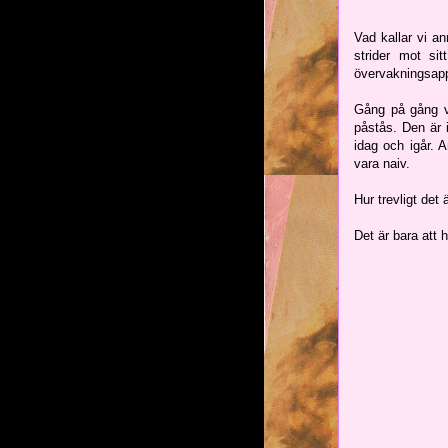
Vad kallar vi a
strider mot si
övervakningsapp
Gång på gång vi
påstås. Den är i
idag och igår. 
vara naiv.
Hur trevligt det 
Det är bara att 