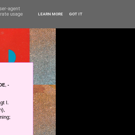
user-agent
erate usage
LEARN MORE
GOT IT
DE
,
-
t l.
n),
ning;