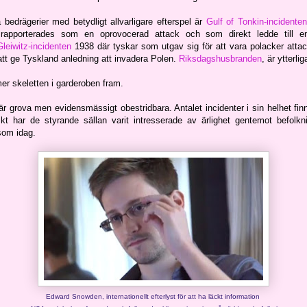
 bedrägerier med betydligt allvarligare efterspel är
Gulf of Tonkin-incidenten
apporterades som en oprovocerad attack och som direkt ledde till e
Gleiwitz-incidenten
1938 där tyskar som utgav sig för att vara polacker atta
 att ge Tyskland anledning att invadera Polen.
Riksdagshusbranden
, är ytterli
r skeletten i garderoben fram.
 grova men evidensmässigt obestridbara. Antalet incidenter i sin helhet finns
iskt har de styrande sällan varit intresserade av ärlighet gentemot befolknin
som idag.
Edward Snowden, internationellt efterlyst för att ha läckt information