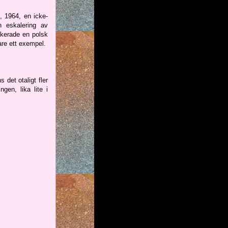
, 1964, en icke-
n eskalering av
ckerade en polsk
gare ett exempel.
 det otaligt fler
gen, lika lite i