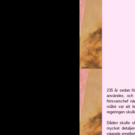
235 år sedan fö
användes, oc
försvarschef n
målet var att l
regeringen skul
Dåden skulle s
mycket detalje
vägrade emellert