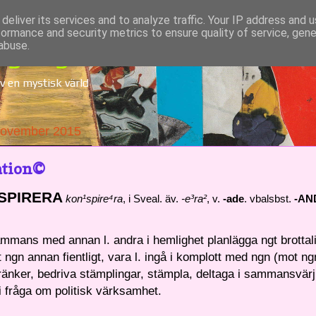
deliver its services and to analyze traffic. Your IP address and 
formance and security metrics to ensure quality of service, gen
dgång
abuse.
v en mystisk värld
 November 2015
ation©
SPIRERA
kon¹spire⁴ra
, i Sveal. äv.
-e³ra²
,
v.
-ade
.
vbalsbst.
-AN
sammans med annan l. andra i hemlighet planlägga ngt brottalig
 ngn annan fientligt, vara l. ingå i komplott med ngn (mot ng
änker, bedriva stämplingar, stämpla, deltaga i sammansvärj
i fråga om politisk värksamhet.