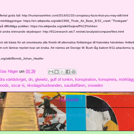
 flertal goda fall: http://humansarefree.com/2014/01/33-conspiracy-facts-that-you-may-still.html
mörkläggningar: https://en.wikipedia.org/wiki/1968_Thule_Air_Base_B-52_crash "Thulegate"
å tillförlitliga politiker: https://sv.wikipedia.org/wiki/Geijeraff%C3%A4ren
d andra brinnande skyskrapor: http://911research.wtc7.net/wtc/analysis/compare/fires.html
ort sitt bästa för att smutskasta alla försök till alternativa förklaringar till historiska händelser. Artike
 och lämnar mycket kvar att önska. Att nämna att George W. Bush låg bakom 9/11-attackerna ty
ia.org/wiki/Berndt_Johan_Hastfer
Klas Häger
um
00:39
dra världskriget
,
dn
,
gleiwitz
,
gulf of tonkin
,
konspiration
,
konspirera
,
mörkläg
woods
,
oscar iii
,
riksdagshusbranden
,
saudiaffären
,
snowden
s
Startseite
Abonnieren
Posts (Atom)