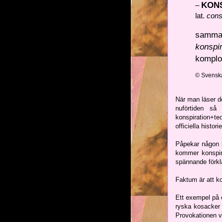
KON
–
lat.
cons
samman
konspir
komplo
© Svenska
När man läser d
nuförtiden så
konspiration+te
officiella histor
Påpekar någon b
kommer konspira
spännande förkla
Faktum är att ko
Ett exempel på e
ryska kosacker 
Provokationen v