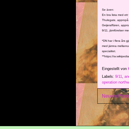
Se även:
En bra lista med ett
Thulegate, appropå 
Geijeraffären, approp
9/11, jämförelser me
*DN har i flera års gj
med jämna mellanrum
specialitet.
**https://sv.wikiped
Eingestellt von
Labels:
9/11
,
an
operation north
Neuere Post