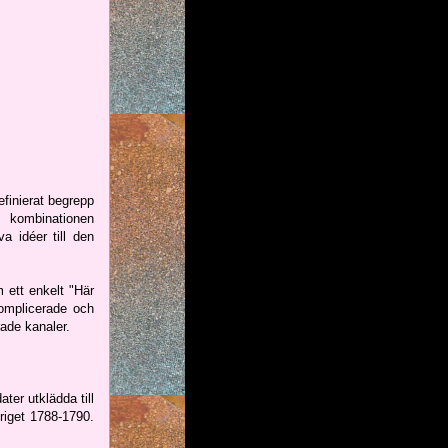
finierat begrepp
 kombinationen
a idéer till den
 ett enkelt "Här
omplicerade och
rade kanaler.
ter utklädda till
riget 1788-1790.