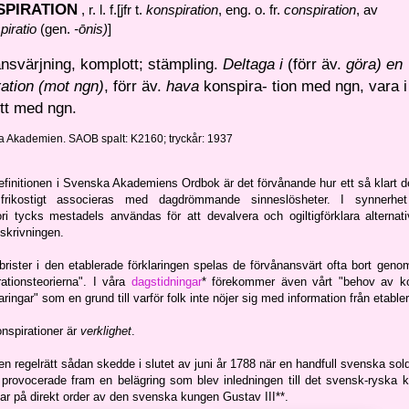
SPIRATION
,
r. l. f.
[jfr t.
konspiration
, eng. o. fr.
conspiration
, av
piratio
(gen.
-ōnis)
]
svärjning, komplott; stämpling.
Deltaga i
(förr äv.
göra) en
ation (mot ngn)
, förr äv.
hava
konspira- tion med ngn, vara i
tt med ngn.
 Akademien. SAOB spalt: K2160; tryckår: 1937
efinitionen i Svenska Akademiens Ordbok är det förvånande hur ett så klart de
 frikostigt associeras med dagdrömmande sinneslösheter. I synnerhet
ori tycks mestadels användas för att devalvera och ogiltigförklara alternativ
ieskrivningen.
rister i den etablerade förklaringen spelas de förvånansvärt ofta bort genom
tionsteorierna". I våra
dagstidningar
* förekommer även vårt "behov av k
ringar" som en grund till varför folk inte nöjer sig med information från etable
nspirationer är
verklighet
.
n regelrätt sådan skedde i slutet av juni år 1788 när en handfull svenska solda
provocerade fram en belägring som blev inledningen till det svensk-ryska k
ar på direkt order av den svenska kungen Gustav III**.