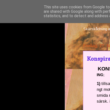
This site uses cookies from Google to 
are shared with Google along with per
Solne
statistics, and to detect and address 
Skärskådning a
Freitag, 27.
Konspir
KON
ING
;
1)
till
ngt mot
smida r
särsk. 