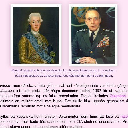
Kung Gustav III och den amerikanska f.d. försvarschefen Lyman L. Lemnitzer,
båda intresserade av att iscensätta terrordåd
mot den egna befolkningen
.
rvisso, men då ska vi inte glömma att det säkerligen inte var första gången
h
definitivt
inte den sista. För några decennier sedan, 1962 för att vara e
ära att utföra samma typ av falsk provokation. Planen kallades
Operation
egitimera ett militärt anfall mot Kuba. Det skulle bl.a. uppnås genom att
le iscensätta terrorism mot sina egna medborgare.
kyllas på kubanska kommunister. Dokumenten som finns att läsa på
näte
rade och rymmer både försvarschefens och CIA-chefens underskrifter. Pr
id att skriva under och operationen utfördes aldrig.