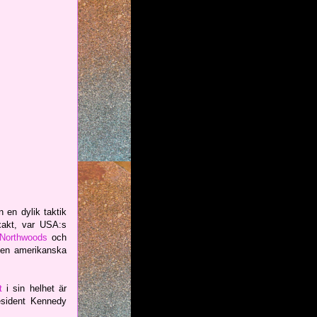
 en dylik taktik
xakt, var USA:s
 Northwoods
och
 den amerikanska
t
i sin helhet är
esident Kennedy