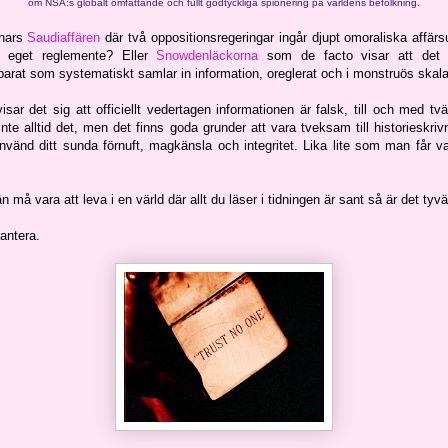
om NSA:s globalt omfattande och fullt godtyckliga spionering på världens befolkning.
nnars
Saudiaffären
där två oppositionsregeringar ingår djupt omoraliska affär
tt eget reglemente? Eller
Snowdenläckorna
som de facto visar att det f
arat som systematiskt samlar in information, oreglerat och i monstruös skal
sar det sig att officiellt vedertagen informationen är falsk, till och med t
nte alltid det, men det finns goda grunder att vara tveksam till historieskri
Använd ditt sunda förnuft, magkänsla och integritet. Lika lite som man får 
än må vara att leva i en värld där allt du läser i tidningen är sant så är det tyvä
hantera.