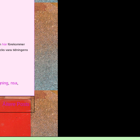
ln
här
förekommer
cks vara tidningens
gning
,
nsa
,
Ältere Posts