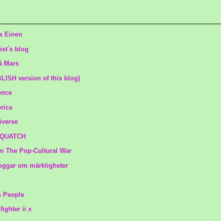
s Einen
st´s blog
å Mars
LISH version of this blog)
ence
rica
iverse
SQUATCH
 The Pop-Cultural War
oggar om märkligheter
h People
ighter ii x