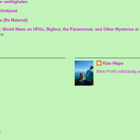
m verkligheten
Filmtipset
 (Ra Material)
: World News on UFOs, Bigfoot, the Paranormal, and Other Mysteries at 
ce
Om mig
Klas Häger
Mein Profil vollständig 
)
©