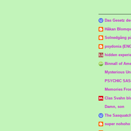
Länkar
Das Gesetz de
Håkan Blomqvi
Solnedgång p
psydonia (ENG
hidden experi
Binnall of Ame
Mysterious Un
PSYCHIC SA
Memories From
Clas Svahn bl
Damn, son
The Sasquatc
super nohoho f