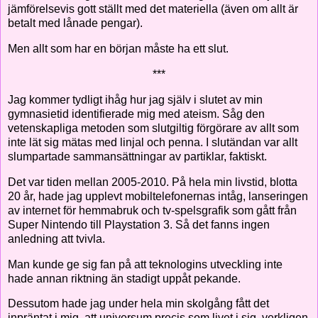
jämförelsevis gott ställt med det materiella (även om allt är
betalt med lånade pengar).
Men allt som har en början måste ha ett slut.
***
Jag kommer tydligt ihåg hur jag själv i slutet av min
gymnasietid identifierade mig med ateism. Såg den
vetenskapliga metoden som slutgiltig förgörare av allt som
inte lät sig mätas med linjal och penna. I slutändan var allt
slumpartade sammansättningar av partiklar, faktiskt.
Det var tiden mellan 2005-2010. På hela min livstid, blotta
20 år, hade jag upplevt mobiltelefonernas intåg, lanseringen
av internet för hemmabruk och tv-spelsgrafik som gått från
Super Nintendo till Playstation 3. Så det fanns ingen
anledning att tvivla.
Man kunde ge sig fan på att teknologins utveckling inte
hade annan riktning än stadigt uppåt pekande.
Dessutom hade jag under hela min skolgång fått det
inpräntat i mig, att universum precis som livet i sig, verkligen