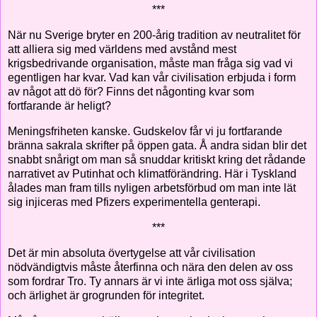
***
När nu Sverige bryter en 200-årig tradition av neutralitet för
att alliera sig med världens med avstånd mest
krigsbedrivande organisation, måste man fråga sig vad vi
egentligen har kvar. Vad kan vår civilisation erbjuda i form
av något att dö för? Finns det någonting kvar som
fortfarande är heligt?
Meningsfriheten kanske. Gudskelov får vi ju fortfarande
bränna sakrala skrifter på öppen gata. Å andra sidan blir det
snabbt snårigt om man så snuddar kritiskt kring det rådande
narrativet av Putinhat och klimatförändring. Här i Tyskland
ålades man fram tills nyligen arbetsförbud om man inte lät
sig injiceras med Pfizers experimentella genterapi.
***
Det är min absoluta övertygelse att vår civilisation
nödvändigtvis måste återfinna och nära den delen av oss
som fordrar Tro. Ty annars är vi inte ärliga mot oss själva;
och ärlighet är grogrunden för integritet.