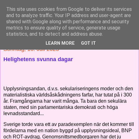
This site uses cookies from Google to deliver its services
Solnedgång
and to analyze traffic. Your IP address and user-agent are
shared with Google along with performance and security
metrics to ensure quality of service, generate usage
Skärskådning av en mystisk värld
statistics, and to detect and address abuse.
LEARN MORE
GOT IT
Sonntag, 16. Juli 2023
Helighetens svunna dagar
Upplysningsandan, d.v.s. sekulariseringens moder och den
materialistiska världsåskådningens farfar, har tutat på i 300
år. Framgångarna har varit många. Ta bara den sekulära
staten, med sin parlamentariska demokrati och höga
levnadsstandard...
Sverige torde vara ett av paradexemplen när det kommer till
fördelarna med en nation byggd på upplysningsideal, BNP
och ROT-avdrag. Genomsnittsmedborgaren har det ju