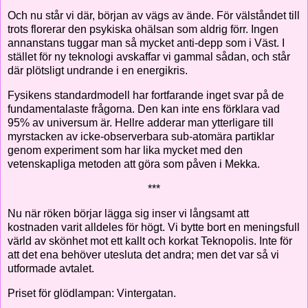
Och nu står vi där, början av vägs av ände. För välståndet till
trots florerar den psykiska ohälsan som aldrig förr. Ingen
annanstans tuggar man så mycket anti-depp som i Väst. I
stället för ny teknologi avskaffar vi gammal sådan, och står
där plötsligt undrande i en energikris.
Fysikens standardmodell har fortfarande inget svar på de
fundamentalaste frågorna. Den kan inte ens förklara vad
95% av universum är. Hellre adderar man ytterligare till
myrstacken av icke-observerbara sub-atomära partiklar
genom experiment som har lika mycket med den
vetenskapliga metoden att göra som påven i Mekka.
***
Nu när röken börjar lägga sig inser vi långsamt att
kostnaden varit alldeles för högt. Vi bytte bort en meningsfull
värld av skönhet mot ett kallt och korkat Teknopolis. Inte för
att det ena behöver utesluta det andra; men det var så vi
utformade avtalet.
Priset för glödlampan: Vintergatan.