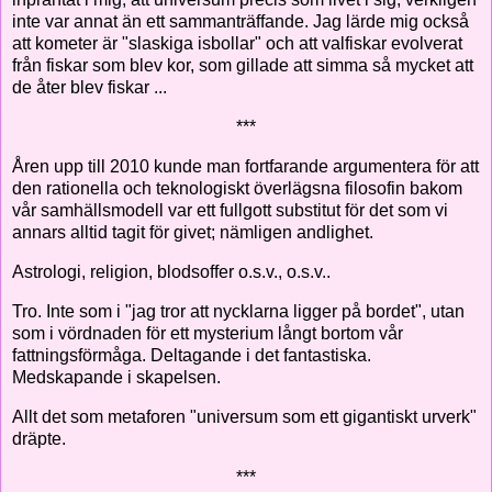
inte var annat än ett sammanträffande. Jag lärde mig också
att kometer är "slaskiga isbollar" och att valfiskar evolverat
från fiskar som blev kor, som gillade att simma så mycket att
de åter blev fiskar ...
***
Åren upp till 2010 kunde man fortfarande argumentera för att
den rationella och teknologiskt överlägsna filosofin bakom
vår samhällsmodell var ett fullgott substitut för det som vi
annars alltid tagit för givet; nämligen andlighet.
Astrologi, religion, blodsoffer o.s.v., o.s.v..
Tro. Inte som i "jag tror att nycklarna ligger på bordet", utan
som i vördnaden för ett mysterium långt bortom vår
fattningsförmåga. Deltagande i det fantastiska.
Medskapande i skapelsen.
Allt det som metaforen "universum som ett gigantiskt urverk"
dräpte.
***