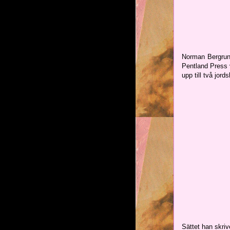
Norman Bergrun 
Pentland Press
upp till två jord
Sättet han skriv