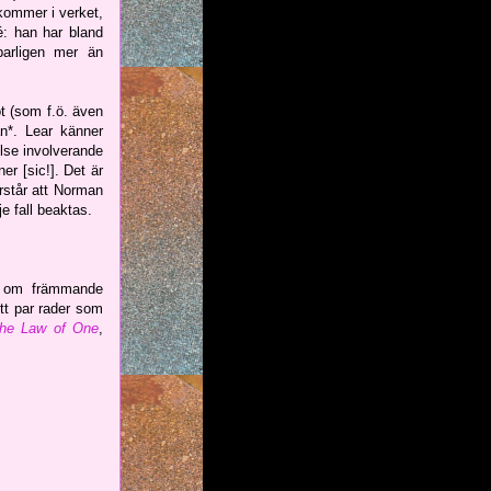
ekommer i verket,
é: han har bland
barligen mer än
ot (som f.ö. även
n*. Lear känner
else involverande
r [sic!]. Det är
rstår att Norman
e fall beaktas.
at om främmande
ett par rader som
he Law of One
,