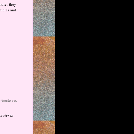
more, they
hicles and
öreslår det.
crater in