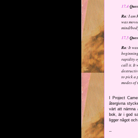
17
.
4
Ques
Ra
: I am
was moved
mind/body
17
.
5
Ques
Ra
: It wa
beginning
rapidity 
call it. I
destructiv
to pick a 
modes of 
I Project Came
återgivna styck
värt att nämna a
bok, är i god 
ligger något och 
--