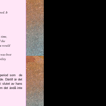
ed. It
 time,
 the
ou would
e
t was best
ility
dsperiod som de
. Därtill är det
 i slutet av hans
m det ändå inte