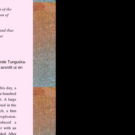
s of the
ion of
 and thus
ur
rande Tunguska-
 avsnitt ur en
his day, a
ve hundred
t. A large
hted in the
ch, a firm
explosion.
roduced a
er with an
ded. After