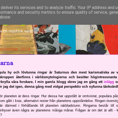
deliver its services and to analyze traffic. Your IP address and 
formance and security metrics to ensure quality of service, gen
dgång
abuse.
v en mystisk värld
Dezember 2014
arna
ula hy och lövtunna ringar är Saturnus den mest karismatiska av v
akroppen återfinns i världsmytologierna och besitter högintressnanta
förbrylla våra forskare. I min gamla blogg skrev jag en gång ett
inlägg
s
ör jag det igen, denna gång med vidgat perspektiv och nyfunna tänkvärdh
för planeten är dess ringar. Hur dessa har uppstått är omtvistat, populära p
m gått i kras, alternativt rester från planetens uppståndelse. Ringen översti
är därmed i förhållande till planeten rakbladstunn. Ringarna består till 
inhyser även några av planetens många månar. Frågan är om det är allt - k
m?