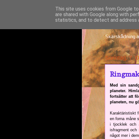
This site uses cookies from Google to 
are shared with Google along with per
Solne
statistics, and to detect and address 
Skärskådning a
Sonntag, 7. 
Ringmak
Med sin sandg
planeter. Himl
fortsätter att 
planeten, nu g
Karaktäristiskt 
en forna måne so
i tjocklek och 
isfragment och 
något mer i de