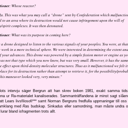
tioner
: Whose reactor?
 Ra. This was what you may call a “drone” sent by Confederation which malfunction
 to an area where its destruction would not cause infringement upon the will of
/spirit complexes. It was then detonated.
tioner
: What was its purpose in coming here?
s a drone designed to listen to the various signals of your peoples. You were, at that
 work in a more technical sphere. We were interested in determining the extent and
of your advances. This drone was powered by a simple fission motor or engine as y
t was not that type which you now know, but was very small. However, it has the sam
e effect upon third-density molecular structures. Thus as it malfunctioned we felt i
place for its destruction rather than attempt to retrieve it, for the possibility/probab
this maneuver looked very, very minute."
lots intervju säger Bergrun att han skrev boken 1981, exakt samma ti
ena ur Ra-materialet kanaliserades. Sammanträffandena är minst sagt slående
tt Lears livsfilosofi*** samt Norman Bergruns fredfulla uppmaningar till oss
samklang med
Ra
s budskap. Sinkadus eller samordning, man måste undra o
lurar bland isfragmenten trots allt.