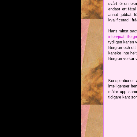
svårt för en lek
endast ett fåta
annat jobbat f
kvalificerad i fr
Hans minst sagt 
intervjuat Bergr
tydligen karlen 
Bergrun och ett
kanske inte hel
Bergrun verkar v
--
Konspirationer
intelligenser he
målar upp samm
tidigare känt s