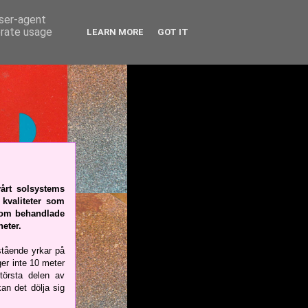
user-agent
erate usage
LEARN MORE
GOT IT
årt solsystems
 kvaliteter som
om behandlade
eter.
åstående yrkar på
ger inte 10 meter
största delen av
an det dölja sig