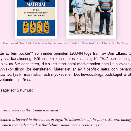
The Law of One: Bok 1 och dess förmedlare: fr.v.: Carla L. Rueckert, Don Elkins, Jim McCarty.
år av fem böcker** som under perioden 1980-84 togs fram av Don Elkins, C
 via kanalisering. Källan som kanaliseras kallar sig för "Ra" och är enlig
ex av 6:e densiteten, d.v.s. ett stort antal medvetanden som i sin evoluti
människor tillhör 3:e densiteten. Materialet är av filosofisk natur och beh
tualitet, fysik, människan och mycket mer. Det huvudsakliga budskapet är att
vetande - allt är
ett
.
ssager rör Saturnus:
tioner
: Where is this Council located?
Council is located in the octave, or eight[h] dimension, of the planet Saturn, taking
a which you understand in third-dimensional terms as the rings."