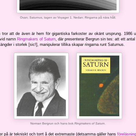
Ovan:
Saturnus, tagen av Voyager 1.
Nedan:
Ringarna på nära håll.
tror att de även är hem för gigantiska farkoster av okänt ursprung. 1986
 vid namn
Ringmakers of Saturn
, där presenterar Bergrun sin tes: att ett antal
slängder i storlek [sic!], manipulerar tillika skapar ringarna runt Saturnus.
Norman Bergrun och hans bok
Ringmakers of Saturn.
er på är tekniskt och torrt å det extremaste (detsamma gäller hans
föreläsnin