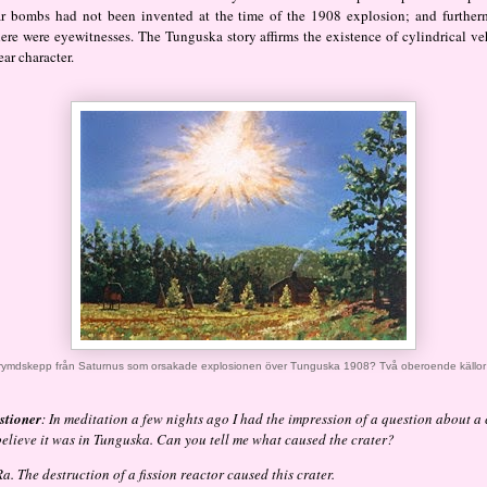
ar bombs had not been invented at the time of the 1908 explosion; and further
here were eyewitnesses. The Tunguska story affirms the existence of cylindrical ve
ear character.
t rymdskepp från Saturnus som orsakade explosionen över Tunguska 1908? Två oberoende källor f
stioner
: In meditation a few nights ago I had the impression of a question about a 
 believe it was in Tunguska. Can you tell me what caused the crater?
Ra. The destruction of a fission reactor caused this crater.