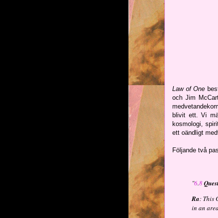
Law of One
best
och Jim McCarty
medvetandekompl
blivit ett. Vi 
kosmologi, spiri
ett oändligt med
Följande två pa
"
6
.
8
Ques
Ra
: This 
in an are