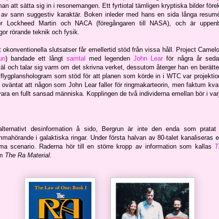
man att sätta sig in i resonemangen. Ett fyrtiotal tämligen kryptiska bilder för
l av sann suggestiv karaktär. Boken inleder med hans en sida långa resum
ör Lockheed Martin och NACA (föregångaren till NASA), och är uppen
ågor rörande teknik och fysik.
okonventionella slutsatser får emellertid stöd från vissa håll. Project Camel
un
) bandade ett långt
samtal
med legenden
John Lear
för några år seda
väl och talar sig varm om det skrivna verket, dessutom återger han en berätt
 flygplanshologram som stöd för att planen som körde in i WTC var projektione
t oväntat att någon som John Lear faller för ringmakarteorin, men faktum kva
ara en fullt sansad människa. Kopplingen de två individerna emellan bör i varj
 alternativt desinformation å sido, Bergrun är inte den enda som prat
mmahörande i galaktiska ringar. Under första halvan av 80-talet kanaliseras 
a scenario. Raderna hör till en större kropp av information som kallas
T
om
The Ra Material.