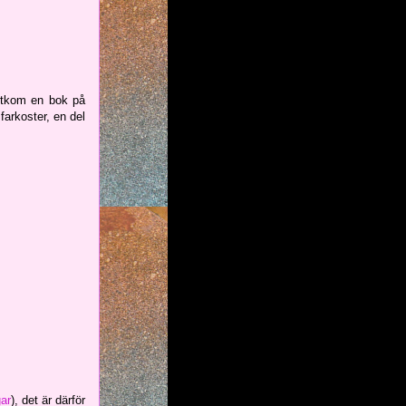
 utkom en bok på
 farkoster, en del
gar
), det är därför