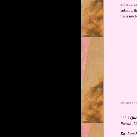
all nucle
submit, t
their nucl
Var det et
"
17
.
3
Que
Russia. I
Ra
: I am 