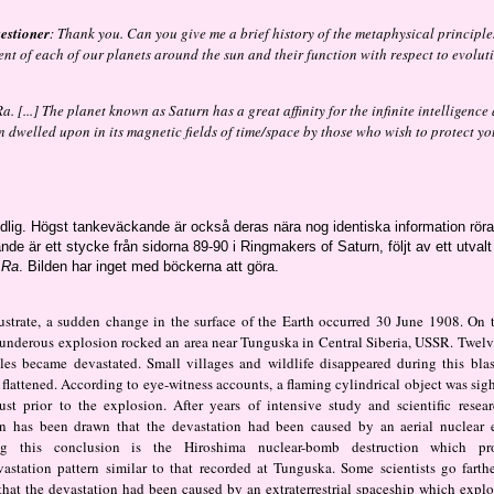
estioner
: Thank you. Can you give me a brief history of the metaphysical principle
nt of each of our planets around the sun and their function with respect to evolut
Ra. [...] The planet known as Saturn has a great affinity for the infinite intelligence
n dwelled upon in its magnetic fields of time/space by those who wish to protect yo
ydlig. Högst tankeväckande är också deras nära nog identiska information rö
ande är ett stycke från sidorna 89-90 i Ringmakers of Saturn, följt av ett utvalt
d
Ra
. Bilden har inget med böckerna att göra.
illustrate, a sudden change in the surface of the Earth occurred 30 June 1908. On t
hunderous explosion rocked an area near Tunguska in Central Siberia, USSR. Twel
les became devastated. Small villages and wildlife disappeared during this blas
 flattened. According to eye-witness accounts, a flaming cylindrical object was sig
just prior to the explosion. After years of intensive study and scientific resear
n has been drawn that the devastation had been caused by an aerial nuclear 
ng this conclusion is the Hiroshima nuclear-bomb destruction which p
vastation pattern similar to that recorded at Tunguska. Some scientists go farth
 that the devastation had been caused by an extraterrestrial spaceship which explo