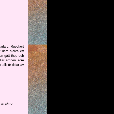
arla L. Rueckert
t dem själva ett
on gått ihop och
andlar ämnen som
 allt är delar av
 its place