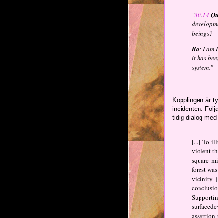
"
30
.
14
Qu
developme
beings?
Ra
: I am 
it has bee
system."
Kopplingen är t
incidenten. Följ
tidig dialog me
[...] To 
violent t
square mi
forest was
vicinity 
conclusio
Supporti
surfacede
assertion