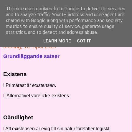
This site uses cookies from Google to deliver its services
Solnedgång
and to analyze traffic. Your IP address and user-agent are
shared with Google along with performance and security
metrics to ensure quality of service, generate usage
Skärskådning av en mystisk värld
statistics, and to detect and address abuse.
LEARN MORE
GOT IT
Montag, 10. April 2023
Grundläggande satser
Existens
I Primärast är
existensen
.
II Alternativet vore icke-existens.
Oändlighet
I Att existensen är evig till sin natur förefaller logiskt.